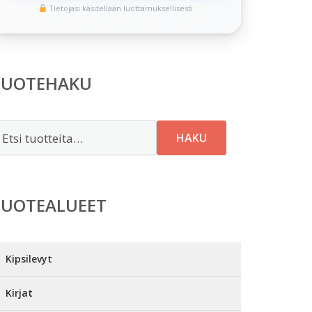
Tietojasi käsitellään luottamuksellisesti
TUOTEHAKU
tsi:
HAKU
TUOTEALUEET
Kipsilevyt
Kirjat