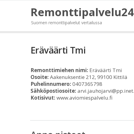
Remonttipalvelu24
Suomen remonttipalvelut vertailussa
Eräväärti Tmi
Remonttimiehen nimi:
Eräväärti Tmi
Osoite:
Aakenuksentie 212, 99100 Kittilä
Puhelinnumero:
0407365798
Sähköpostiosoite:
arvi.jauhojarvi@pp.inet.
Kotisivut:
www.aviomiespalvelu.fi