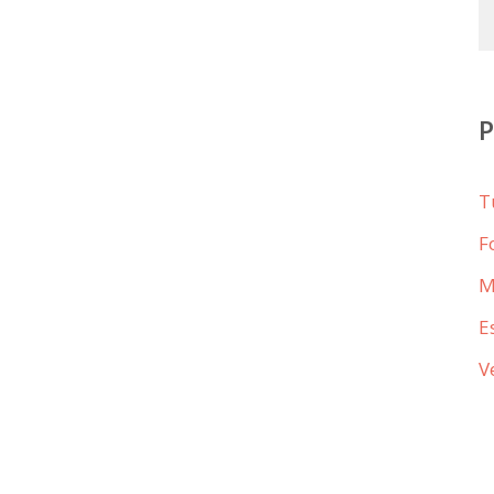
T
F
M
E
V