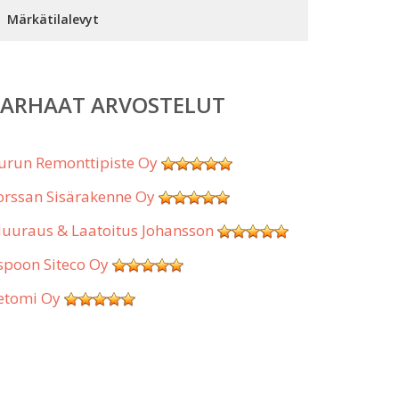
Märkätilalevyt
PARHAAT ARVOSTELUT
urun Remonttipiste Oy
orssan Sisärakenne Oy
uuraus & Laatoitus Johansson
spoon Siteco Oy
etomi Oy