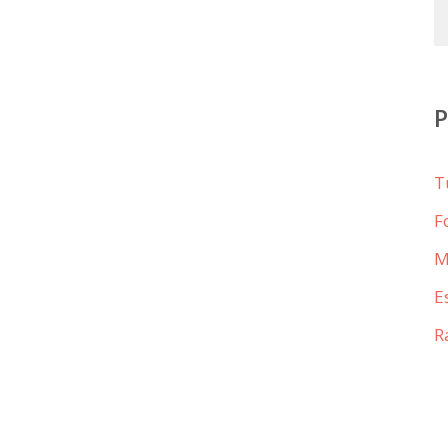
T
F
M
E
R