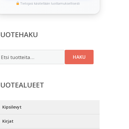
Tietojasi käsitellään luottamuksellisesti
TUOTEHAKU
tsi:
HAKU
TUOTEALUEET
Kipsilevyt
Kirjat