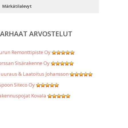
Märkätilalevyt
PARHAAT ARVOSTELUT
urun Remonttipiste Oy
orssan Sisärakenne Oy
uuraus & Laatoitus Johansson
spoon Siteco Oy
akennuspojat Kovala