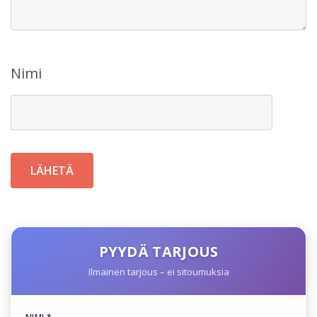
Nimi
PYYDÄ TARJOUS
Ilmainen tarjous – ei sitoumuksia