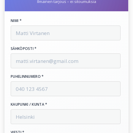
Ilmainen tarjous – ei sitoumuksia
NIMI *
SÄHKÖPOSTI *
PUHELINNUMERO *
KAUPUNKI / KUNTA *
VIESTI *