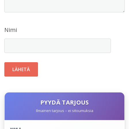
Nimi
PYYDÄ TARJOUS
Ilmainen tarjous – ei sitoumuksia