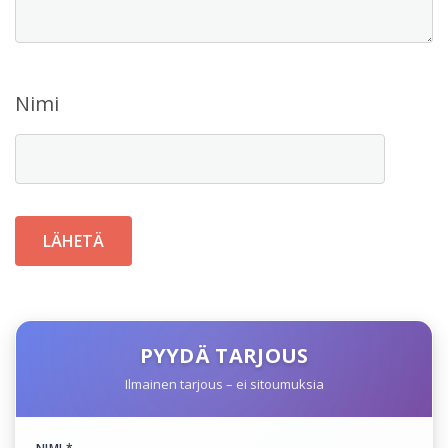
Nimi
PYYDÄ TARJOUS
Ilmainen tarjous – ei sitoumuksia