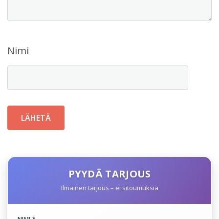
Nimi
PYYDÄ TARJOUS
Ilmainen tarjous – ei sitoumuksia