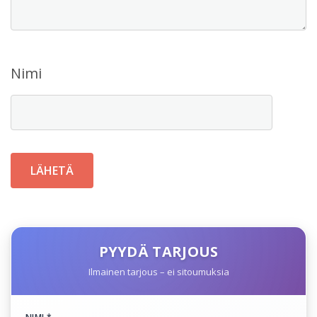
Nimi
PYYDÄ TARJOUS
Ilmainen tarjous – ei sitoumuksia