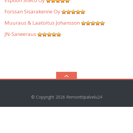
Espoon Siteco Oy
Forssan Sisärakenne Oy
Muuraus & Laatoitus Johansson
JN-Saneeraus
© Copyright 2026
Remonttipalvelu24