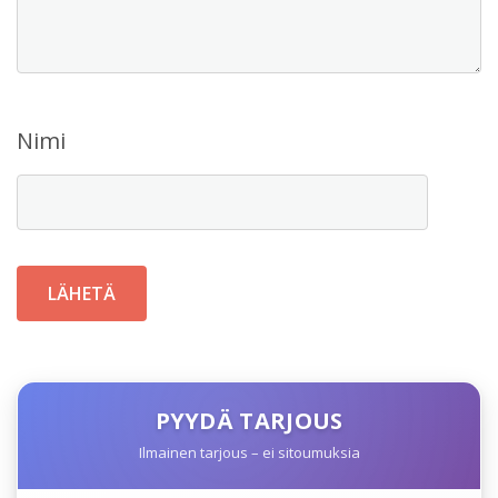
Nimi
PYYDÄ TARJOUS
Ilmainen tarjous – ei sitoumuksia